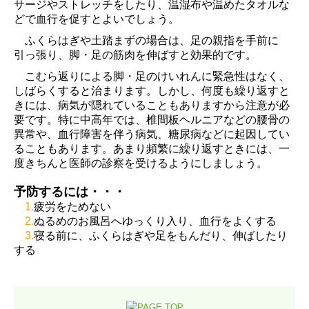
サージやストレッチをしたり、温湿布や温めたタオルな
どで血行を促すとよいでしょう。
ふくらはぎや土踏まずの場合は、足の親指を手前に
引っ張り、脚・足の筋肉を伸ばすと効果的です。
こむら返りによる脚・足のけいれんに緊急性はなく、
しばらくすると治まります。しかし、何度も繰り返すと
きには、病気が隠れていることもありますから注意が必
要です。特に中高年では、椎間板ヘルニアなどの腰骨の
異常や、血行障害を伴う病気、糖尿病などに起因してい
ることもあります。あまり頻繁に繰り返すときには、一
度きちんと医師の診察を受けるようにしましょう。
予防するには・・・
1.
疲労をためない
2.
ぬるめのお風呂へゆっくり入り、血行をよくする
3.
寝る前に、ふくらはぎや足をもんだり、伸ばしたり
する