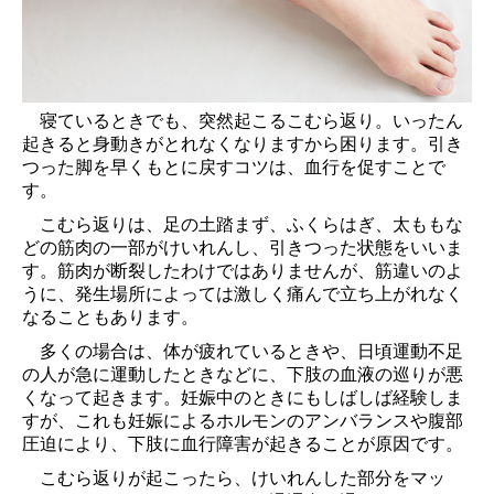
寝ているときでも、突然起こるこむら返り。いったん
起きると身動きがとれなくなりますから困ります。引き
つった脚を早くもとに戻すコツは、血行を促すことで
す。
こむら返りは、足の土踏まず、ふくらはぎ、太ももな
どの筋肉の一部がけいれんし、引きつった状態をいいま
す。筋肉が断裂したわけではありませんが、筋違いのよ
うに、発生場所によっては激しく痛んで立ち上がれなく
なることもあります。
多くの場合は、体が疲れているときや、日頃運動不足
の人が急に運動したときなどに、下肢の血液の巡りが悪
くなって起きます。妊娠中のときにもしばしば経験しま
すが、これも妊娠によるホルモンのアンバランスや腹部
圧迫により、下肢に血行障害が起きることが原因です。
こむら返りが起こったら、けいれんした部分をマッ