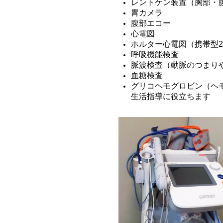
レントゲン装置（胸部・
胃カメラ
腹部エコー
心電図
ホルター心電図（携帯型2
呼吸機能検査
脈波検査（動脈のつまり
血糖検査
グリコヘモグロビン（ヘモ
生活指導に役立ちます